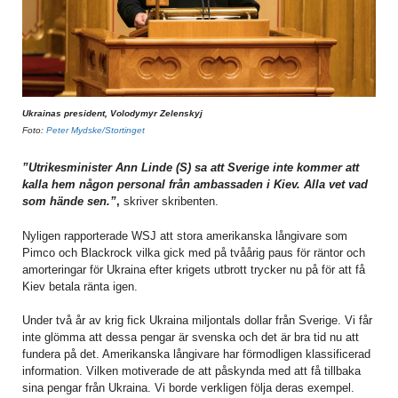
Ukrainas president, Volodymyr Zelenskyj
Foto:
Peter Mydske/Stortinget
”Utrikesminister Ann Linde (S) sa att Sverige inte kommer att
kalla hem någon personal från ambassaden i Kiev. Alla vet vad
som hände sen.”
,
skriver skribenten.
Nyligen rapporterade WSJ att stora amerikanska långivare som
Pimco och Blackrock vilka gick med på tvåårig paus för räntor och
amorteringar för Ukraina efter krigets utbrott trycker nu på för att få
Kiev betala ränta igen.
Under två år av krig fick Ukraina miljontals dollar från Sverige. Vi får
inte glömma att dessa pengar är svenska och det är bra tid nu att
fundera på det. Amerikanska långivare har förmodligen klassificerad
information. Vilken motiverade de att påskynda med att få tillbaka
sina pengar från Ukraina. Vi borde verkligen följa deras exempel.