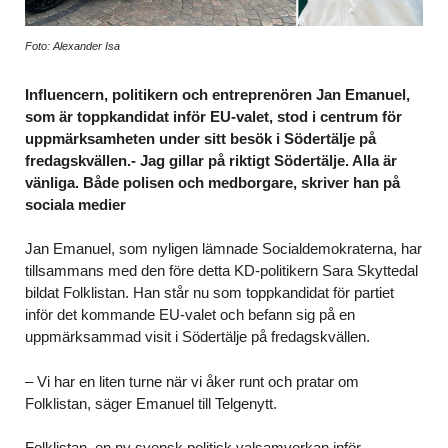
Foto: Alexander Isa
Influencern, politikern och entreprenören Jan Emanuel,
som är toppkandidat inför EU-valet, stod i centrum för
uppmärksamheten under sitt besök i Södertälje på
fredagskvällen.- Jag gillar på riktigt Södertälje. Alla är
vänliga. Både polisen och medborgare, skriver han på
sociala medier
Jan Emanuel, som nyligen lämnade Socialdemokraterna, har
tillsammans med den före detta KD-politikern Sara Skyttedal
bildat Folklistan. Han står nu som toppkandidat för partiet
inför det kommande EU-valet och befann sig på en
uppmärksammad visit i Södertälje på fredagskvällen.
– Vi har en liten turne när vi åker runt och pratar om
Folklistan, säger Emanuel till Telgenytt.
Folklistan, en ny svensk politisk valsamverkan inför