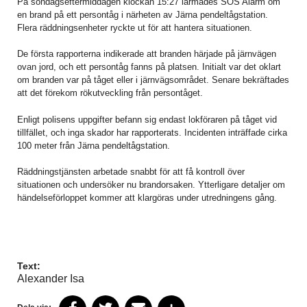
På söndagseftermiddagen klockan 15:27 larmades SOS Alarm om
en brand på ett persontåg i närheten av Järna pendeltågstation.
Flera räddningsenheter ryckte ut för att hantera situationen.
De första rapporterna indikerade att branden härjade på järnvägen
ovan jord, och ett persontåg fanns på platsen. Initialt var det oklart
om branden var på tåget eller i järnvägsområdet. Senare bekräftades
att det förekom rökutveckling från persontåget.
Enligt polisens uppgifter befann sig endast lokföraren på tåget vid
tillfället, och inga skador har rapporterats. Incidenten inträffade cirka
100 meter från Järna pendeltågstation.
Räddningstjänsten arbetade snabbt för att få kontroll över
situationen och undersöker nu brandorsaken. Ytterligare detaljer om
händelseförloppet kommer att klargöras under utredningens gång.
Text:
Alexander Isa