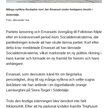
Många nyfikna flockades runt Jan Emanuel under fredagens besök i
Södertälje.
Foto: Alexander Isa
Partiets lansering och Emanuels övergång till Folklistan följde
efter en kontroversiell period inom Socialdemokraterna, där
partiledningen krävde att han skulle lämna partiet. Kort efter
detta krav meddelade Emanuel att han lämnade
Socialdemokraterna, vilket markerade en ny politisk riktning i
hans karriär och formade en ny framtid för honom och hans
anhängare.
Emanuel, som dessutom känd för sin färgstarka
personlighet, drog till sig många nyfikna och selfie-sugna
åskådare när han anlände i en iögonfallande orange
Lamborghini på Stora Torget i Södertälje.
Trots den festliga stämningen blev besöket inte helt
friktionsfritt. Efter att ha parkerat lyxbilen framför Tinghuset