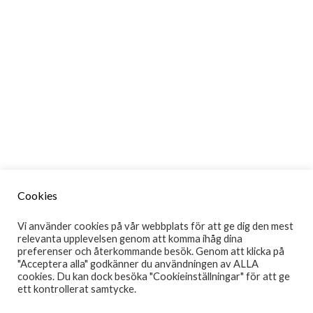
Foto: Shamash Oyal
Aktivitetshuset i Ronna, en ny samlingspunkt för barn och unga
i Södertälje, planeras öppna i augusti 2024. För närvarande är
kommunen i full gång med att förbereda allt inför invigningen.
Aktivitetshuset Mosaik i Ronna, Södertälje, som öppnar den 19
augusti 2024, har byggts av Telge Fastigheter. Mosaik, som fått sitt
namn från en tävling, är en ny mötesplats för barn och unga där de
kan engagera sig i en rad kultur- och fritidsaktiviteter.
Cookies
Vi använder cookies på vår webbplats för att ge dig den mest
relevanta upplevelsen genom att komma ihåg dina
preferenser och återkommande besök. Genom att klicka på
"Acceptera alla" godkänner du användningen av ALLA
cookies. Du kan dock besöka "Cookieinställningar" för att ge
ett kontrollerat samtycke.