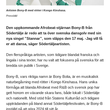
Artisten Bony-B med rötter i Kongo Kinshasa.
Pressbild
Den uppkommande Afrobeat-stjärnan Bony-B från
Södertälje är redo att ta över svenska dansgolv med sin
nya singel ”Stannar”, som släpps den 17 maj. -Jag vill få
er att dansa, säger Södertäljeartisten.
Den flerspråkiga artisten, som tidigare blandat franska och
lingala i sina texter, har nu valt att fokusera på svenska för att
bredda sin publik i Sverige.
Bony-B, vars riktiga namn är Bony Bolia, är en musikalisk
naturbegåvning med rötter i Kongo Kinshasa. Hans unika
förmåga att blanda Afrobeat med R&B och svensk pop har
gett honom en växande skara fans, både lokalt i Södertälje
och nationellt. Med stöd från Statens Kulturråd och tidigare
uppträdanden på bland annat Södertäljefestivalen, är Bony-B
inställd på att göra 2024 till sitt år.