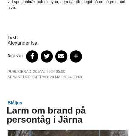
vid spontanbråk och dispyter, som därefter legat på en högre stabil
nivå.
Text:
Alexander Isa
Dela via:
PUBLICERAD: 20 MAJ 2024 05:00
SENAST UPPDATERAD: 20 MAJ 2024 00:48
Blåljus
Larm om brand på
persontåg i Järna