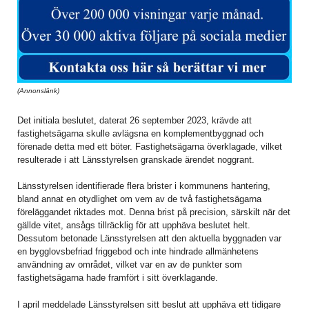
(Annonslänk)
Det initiala beslutet, daterat 26 september 2023, krävde att
fastighetsägarna skulle avlägsna en komplementbyggnad och
förenade detta med ett böter. Fastighetsägarna överklagade, vilket
resulterade i att Länsstyrelsen granskade ärendet noggrant.
Länsstyrelsen identifierade flera brister i kommunens hantering,
bland annat en otydlighet om vem av de två fastighetsägarna
föreläggandet riktades mot. Denna brist på precision, särskilt när det
gällde vitet, ansågs tillräcklig för att upphäva beslutet helt.
Dessutom betonade Länsstyrelsen att den aktuella byggnaden var
en bygglovsbefriad friggebod och inte hindrade allmänhetens
användning av området, vilket var en av de punkter som
fastighetsägarna hade framfört i sitt överklagande.
I april meddelade Länsstyrelsen sitt beslut att upphäva ett tidigare