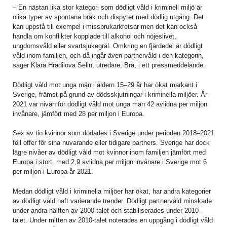
– En nästan lika stor kategori som dödligt våld i kriminell miljö är
olika typer av spontana bråk och dispyter med dödlig utgång. Det
kan uppstå till exempel i missbrukarkretsar men det kan också
handla om konflikter kopplade till alkohol och nöjeslivet,
ungdomsvåld eller svartsjukegräl. Omkring en fjärdedel är dödligt
våld inom familjen, och då ingår även partnervåld i den kategorin,
säger Klara Hradilova Selin, utredare, Brå, i ett pressmeddelande.
Dödligt våld mot unga män i åldern 15–29 år har ökat markant i
Sverige, främst på grund av dödsskjutningar i kriminella miljöer. År
2021 var nivån för dödligt våld mot unga män 42 avlidna per miljon
invånare, jämfört med 28 per miljon i Europa.
Sex av tio kvinnor som dödades i Sverige under perioden 2018–2021
föll offer för sina nuvarande eller tidigare partners. Sverige har dock
lägre nivåer av dödligt våld mot kvinnor inom familjen jämfört med
Europa i stort, med 2,9 avlidna per miljon invånare i Sverige mot 6
per miljon i Europa år 2021.
Medan dödligt våld i kriminella miljöer har ökat, har andra kategorier
av dödligt våld haft varierande trender. Dödligt partnervåld minskade
under andra hälften av 2000-talet och stabiliserades under 2010-
talet. Under mitten av 2010-talet noterades en uppgång i dödligt våld