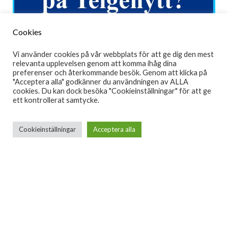
Cookies
Vi använder cookies på vår webbplats för att ge dig den mest
relevanta upplevelsen genom att komma ihåg dina
preferenser och återkommande besök. Genom att klicka på
"Acceptera alla" godkänner du användningen av ALLA
(Annonslänk)
cookies. Du kan dock besöka "Cookieinställningar" för att ge
ett kontrollerat samtycke.
På söndagseftermiddagen klockan 15:27 larmades SOS Alarm om
en brand på ett persontåg i närheten av Järna pendeltågstation.
Flera räddningsenheter ryckte ut för att hantera situationen.
Cookieinställningar
Acceptera alla
De första rapporterna indikerade att branden härjade på järnvägen
ovan jord, och ett persontåg fanns på platsen. Initialt var det oklart
om branden var på tåget eller i järnvägsområdet. Senare bekräftades
att det förekom rökutveckling från persontåget.
Enligt polisens uppgifter befann sig endast lokföraren på tåget vid
tillfället, och inga skador har rapporterats. Incidenten inträffade cirka
100 meter från Järna pendeltågstation.