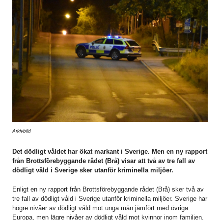
Arkivbild
Det dödligt våldet har ökat markant i Sverige. Men en ny rapport
från Brottsförebyggande rådet (Brå) visar att två av tre fall av
dödligt våld i Sverige sker utanför kriminella miljöer.
Enligt en ny rapport från Brottsförebyggande rådet (Brå) sker två av
tre fall av dödligt våld i Sverige utanför kriminella miljöer. Sverige har
högre nivåer av dödligt våld mot unga män jämfört med övriga
Europa, men lägre nivåer av dödligt våld mot kvinnor inom familjen.