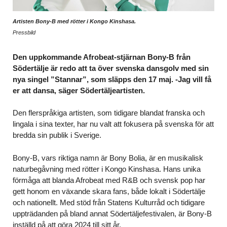
Artisten Bony-B med rötter i Kongo Kinshasa.
Pressbild
Den uppkommande Afrobeat-stjärnan Bony-B från
Södertälje är redo att ta över svenska dansgolv med sin
nya singel ”Stannar”, som släpps den 17 maj. -Jag vill få
er att dansa, säger Södertäljeartisten.
Den flerspråkiga artisten, som tidigare blandat franska och
lingala i sina texter, har nu valt att fokusera på svenska för att
bredda sin publik i Sverige.
Bony-B, vars riktiga namn är Bony Bolia, är en musikalisk
naturbegåvning med rötter i Kongo Kinshasa. Hans unika
förmåga att blanda Afrobeat med R&B och svensk pop har
gett honom en växande skara fans, både lokalt i Södertälje
och nationellt. Med stöd från Statens Kulturråd och tidigare
uppträdanden på bland annat Södertäljefestivalen, är Bony-B
inställd på att göra 2024 till sitt år.