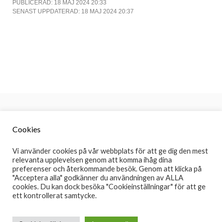
PUBLICERAD: 18 MAJ 2024 20:33
SENAST UPPDATERAD: 18 MAJ 2024 20:37
Cookies
Information
Vi använder cookies på vår webbplats för att ge dig den mest
Redaktion
relevanta upplevelsen genom att komma ihåg dina
Redaktion
preferenser och återkommande besök. Genom att klicka på
Månadsrapport
"Acceptera alla" godkänner du användningen av ALLA
cookies. Du kan dock besöka "Cookieinställningar" för att ge
Sociala Medier
ett kontrollerat samtycke.
Facebook
Instagram