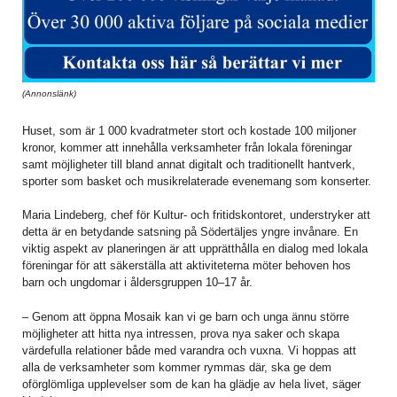
(Annonslänk)
Huset, som är 1 000 kvadratmeter stort och kostade 100 miljoner
kronor, kommer att innehålla verksamheter från lokala föreningar
samt möjligheter till bland annat digitalt och traditionellt hantverk,
sporter som basket och musikrelaterade evenemang som konserter.
Maria Lindeberg, chef för Kultur- och fritidskontoret, understryker att
detta är en betydande satsning på Södertäljes yngre invånare. En
viktig aspekt av planeringen är att upprätthålla en dialog med lokala
föreningar för att säkerställa att aktiviteterna möter behoven hos
barn och ungdomar i åldersgruppen 10–17 år.
– Genom att öppna Mosaik kan vi ge barn och unga ännu större
möjligheter att hitta nya intressen, prova nya saker och skapa
värdefulla relationer både med varandra och vuxna. Vi hoppas att
alla de verksamheter som kommer rymmas där, ska ge dem
oförglömliga upplevelser som de kan ha glädje av hela livet, säger