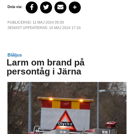
Dela via:
PUBLICERAD: 11 MAJ 2024 05:00
SENAST UPPDATERAD: 10 MAJ 2024 17:24
Blåljus
Larm om brand på
persontåg i Järna