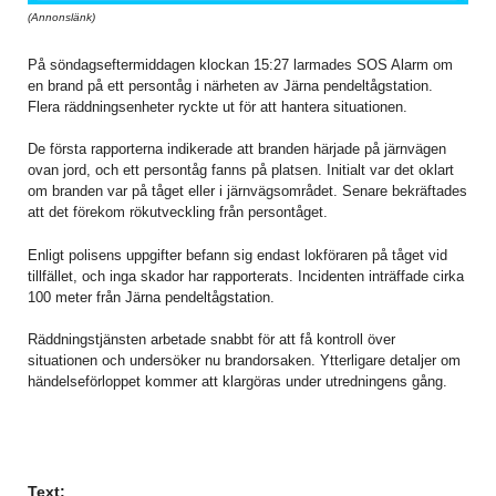
(Annonslänk)
På söndagseftermiddagen klockan 15:27 larmades SOS Alarm om
en brand på ett persontåg i närheten av Järna pendeltågstation.
Flera räddningsenheter ryckte ut för att hantera situationen.
De första rapporterna indikerade att branden härjade på järnvägen
ovan jord, och ett persontåg fanns på platsen. Initialt var det oklart
om branden var på tåget eller i järnvägsområdet. Senare bekräftades
att det förekom rökutveckling från persontåget.
Enligt polisens uppgifter befann sig endast lokföraren på tåget vid
tillfället, och inga skador har rapporterats. Incidenten inträffade cirka
100 meter från Järna pendeltågstation.
Räddningstjänsten arbetade snabbt för att få kontroll över
situationen och undersöker nu brandorsaken. Ytterligare detaljer om
händelseförloppet kommer att klargöras under utredningens gång.
Text: