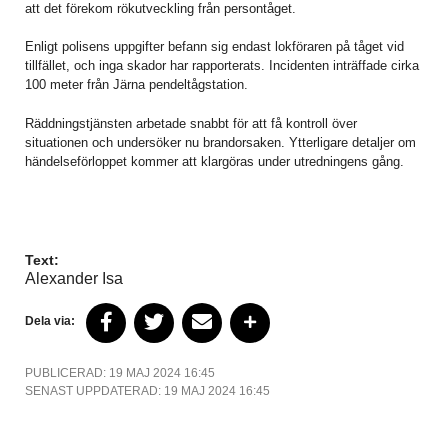
att det förekom rökutveckling från persontåget.
Enligt polisens uppgifter befann sig endast lokföraren på tåget vid
tillfället, och inga skador har rapporterats. Incidenten inträffade cirka
100 meter från Järna pendeltågstation.
Räddningstjänsten arbetade snabbt för att få kontroll över
situationen och undersöker nu brandorsaken. Ytterligare detaljer om
händelseförloppet kommer att klargöras under utredningens gång.
Text:
Alexander Isa
Dela via:
PUBLICERAD: 19 MAJ 2024 16:45
SENAST UPPDATERAD: 19 MAJ 2024 16:45