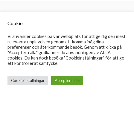
Cookies
Information
Vi använder cookies på vår webbplats för att ge dig den mest
Redaktion
relevanta upplevelsen genom att komma ihåg dina
Redaktion
preferenser och återkommande besök. Genom att klicka på
Månadsrapport
"Acceptera alla" godkänner du användningen av ALLA
cookies. Du kan dock besöka "Cookieinställningar" för att ge
Sociala Medier
ett kontrollerat samtycke.
Facebook
Instagram
Cookieinställningar
Acceptera alla
08:30 - 20/05/2024
Fastighetsägare vinner strid mot kommunen
05:00 - 20/05/2024
Dödligt våld ökar – de flesta fall utanför kriminella
miljöer