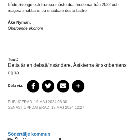
Både Sverige och Europa måste dra lärodomar från 2022 och
reagera snabbare. Ju snabbare desto bättre.
Åke Nyman,
Oberoende ekonom
Text:
Detta är en debatt/insändare. Åsikterna är skribentens
egna
Dela via:
PUBLICERAD: 19 MAJ 2024 08:30
SENAST UPPDATERAD: 19 MAJ 2024 12:27
Södertälje kommun