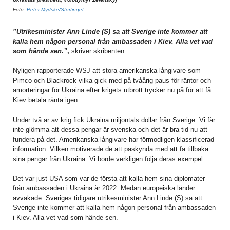
Foto:
Peter Mydske/Stortinget
”Utrikesminister Ann Linde (S) sa att Sverige inte kommer att
kalla hem någon personal från ambassaden i Kiev. Alla vet vad
som hände sen.”
,
skriver skribenten.
Nyligen rapporterade WSJ att stora amerikanska långivare som
Pimco och Blackrock vilka gick med på tvåårig paus för räntor och
amorteringar för Ukraina efter krigets utbrott trycker nu på för att få
Kiev betala ränta igen.
Under två år av krig fick Ukraina miljontals dollar från Sverige. Vi får
inte glömma att dessa pengar är svenska och det är bra tid nu att
fundera på det. Amerikanska långivare har förmodligen klassificerad
information. Vilken motiverade de att påskynda med att få tillbaka
sina pengar från Ukraina. Vi borde verkligen följa deras exempel.
Det var just USA som var de första att kalla hem sina diplomater
från ambassaden i Ukraina år 2022. Medan europeiska länder
avvakade. Sveriges tidigare utrikesminister Ann Linde (S) sa att
Sverige inte kommer att kalla hem någon personal från ambassaden
i Kiev. Alla vet vad som hände sen.