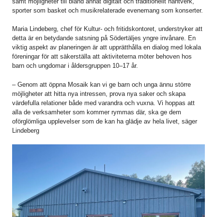
samt möjligheter till bland annat digitalt och traditionellt hantverk,
sporter som basket och musikrelaterade evenemang som konserter.
Maria Lindeberg, chef för Kultur- och fritidskontoret, understryker att
detta är en betydande satsning på Södertäljes yngre invånare. En
viktig aspekt av planeringen är att upprätthålla en dialog med lokala
föreningar för att säkerställa att aktiviteterna möter behoven hos
barn och ungdomar i åldersgruppen 10–17 år.
– Genom att öppna Mosaik kan vi ge barn och unga ännu större
möjligheter att hitta nya intressen, prova nya saker och skapa
värdefulla relationer både med varandra och vuxna. Vi hoppas att
alla de verksamheter som kommer rymmas där, ska ge dem
oförglömliga upplevelser som de kan ha glädje av hela livet, säger
Lindeberg