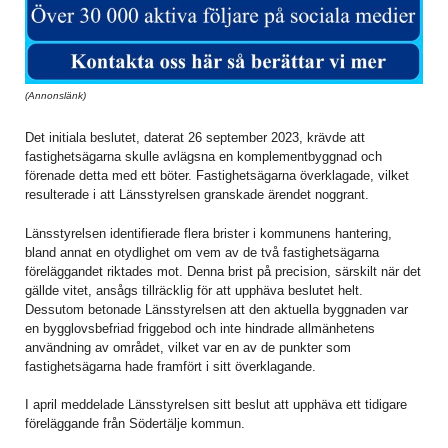
(Annonslänk)
Det initiala beslutet, daterat 26 september 2023, krävde att
fastighetsägarna skulle avlägsna en komplementbyggnad och
förenade detta med ett böter. Fastighetsägarna överklagade, vilket
resulterade i att Länsstyrelsen granskade ärendet noggrant.
Länsstyrelsen identifierade flera brister i kommunens hantering,
bland annat en otydlighet om vem av de två fastighetsägarna
föreläggandet riktades mot. Denna brist på precision, särskilt när det
gällde vitet, ansågs tillräcklig för att upphäva beslutet helt.
Dessutom betonade Länsstyrelsen att den aktuella byggnaden var
en bygglovsbefriad friggebod och inte hindrade allmänhetens
användning av området, vilket var en av de punkter som
fastighetsägarna hade framfört i sitt överklagande.
I april meddelade Länsstyrelsen sitt beslut att upphäva ett tidigare
föreläggande från Södertälje kommun.