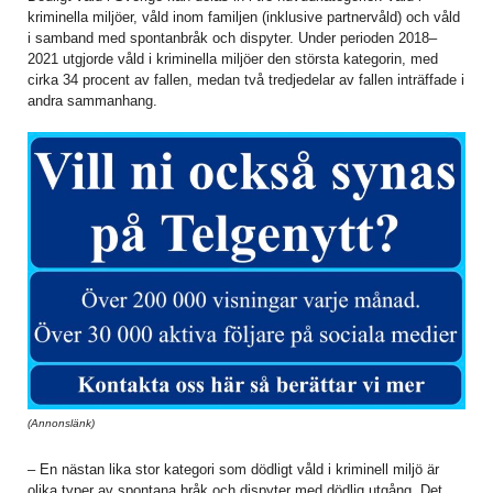
kriminella miljöer, våld inom familjen (inklusive partnervåld) och våld
i samband med spontanbråk och dispyter. Under perioden 2018–
2021 utgjorde våld i kriminella miljöer den största kategorin, med
cirka 34 procent av fallen, medan två tredjedelar av fallen inträffade i
andra sammanhang.
(Annonslänk)
– En nästan lika stor kategori som dödligt våld i kriminell miljö är
olika typer av spontana bråk och dispyter med dödlig utgång. Det