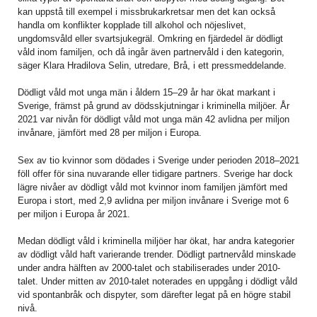
kan uppstå till exempel i missbrukarkretsar men det kan också
handla om konflikter kopplade till alkohol och nöjeslivet,
ungdomsvåld eller svartsjukegräl. Omkring en fjärdedel är dödligt
våld inom familjen, och då ingår även partnervåld i den kategorin,
säger Klara Hradilova Selin, utredare, Brå, i ett pressmeddelande.
Dödligt våld mot unga män i åldern 15–29 år har ökat markant i
Sverige, främst på grund av dödsskjutningar i kriminella miljöer. År
2021 var nivån för dödligt våld mot unga män 42 avlidna per miljon
invånare, jämfört med 28 per miljon i Europa.
Sex av tio kvinnor som dödades i Sverige under perioden 2018–2021
föll offer för sina nuvarande eller tidigare partners. Sverige har dock
lägre nivåer av dödligt våld mot kvinnor inom familjen jämfört med
Europa i stort, med 2,9 avlidna per miljon invånare i Sverige mot 6
per miljon i Europa år 2021.
Medan dödligt våld i kriminella miljöer har ökat, har andra kategorier
av dödligt våld haft varierande trender. Dödligt partnervåld minskade
under andra hälften av 2000-talet och stabiliserades under 2010-
talet. Under mitten av 2010-talet noterades en uppgång i dödligt våld
vid spontanbråk och dispyter, som därefter legat på en högre stabil
nivå.