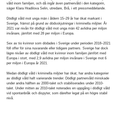
våld inom familjen, och då ingår även partnervåld i den kategorin,
säger Klara Hradilova Selin, utredare, Brå, i ett pressmeddelande.
Dödligt våld mot unga män i åldern 15–29 år har ökat markant i
Sverige, främst på grund av dödsskjutningar i kriminella miljöer. År
2021 var nivån för dödligt våld mot unga män 42 avlidna per miljon
invånare, jämfört med 28 per miljon i Europa.
Sex av tio kvinnor som dödades i Sverige under perioden 2018–2021
föll offer för sina nuvarande eller tidigare partners. Sverige har dock
lägre nivåer av dödligt våld mot kvinnor inom familjen jämfört med
Europa i stort, med 2,9 avlidna per miljon invånare i Sverige mot 6
per miljon i Europa år 2021.
Medan dödligt våld i kriminella miljöer har ökat, har andra kategorier
av dödligt våld haft varierande trender. Dödligt partnervåld minskade
under andra hälften av 2000-talet och stabiliserades under 2010-
talet. Under mitten av 2010-talet noterades en uppgång i dödligt våld
vid spontanbråk och dispyter, som därefter legat på en högre stabil
nivå.