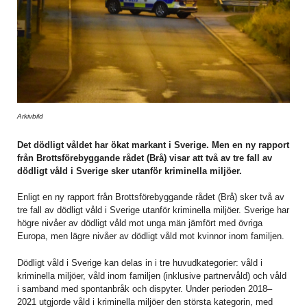
Arkivbild
Det dödligt våldet har ökat markant i Sverige. Men en ny rapport
från Brottsförebyggande rådet (Brå) visar att två av tre fall av
dödligt våld i Sverige sker utanför kriminella miljöer.
Enligt en ny rapport från Brottsförebyggande rådet (Brå) sker två av
tre fall av dödligt våld i Sverige utanför kriminella miljöer. Sverige har
högre nivåer av dödligt våld mot unga män jämfört med övriga
Europa, men lägre nivåer av dödligt våld mot kvinnor inom familjen.
Dödligt våld i Sverige kan delas in i tre huvudkategorier: våld i
kriminella miljöer, våld inom familjen (inklusive partnervåld) och våld
i samband med spontanbråk och dispyter. Under perioden 2018–
2021 utgjorde våld i kriminella miljöer den största kategorin, med