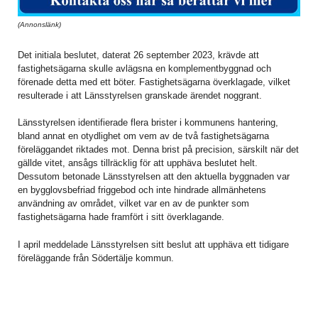
(Annonslänk)
Det initiala beslutet, daterat 26 september 2023, krävde att
fastighetsägarna skulle avlägsna en komplementbyggnad och
förenade detta med ett böter. Fastighetsägarna överklagade, vilket
resulterade i att Länsstyrelsen granskade ärendet noggrant.
Länsstyrelsen identifierade flera brister i kommunens hantering,
bland annat en otydlighet om vem av de två fastighetsägarna
föreläggandet riktades mot. Denna brist på precision, särskilt när det
gällde vitet, ansågs tillräcklig för att upphäva beslutet helt.
Dessutom betonade Länsstyrelsen att den aktuella byggnaden var
en bygglovsbefriad friggebod och inte hindrade allmänhetens
användning av området, vilket var en av de punkter som
fastighetsägarna hade framfört i sitt överklagande.
I april meddelade Länsstyrelsen sitt beslut att upphäva ett tidigare
föreläggande från Södertälje kommun.