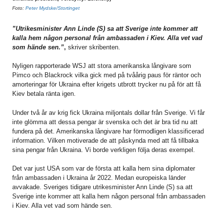
Foto:
Peter Mydske/Stortinget
”Utrikesminister Ann Linde (S) sa att Sverige inte kommer att
kalla hem någon personal från ambassaden i Kiev. Alla vet vad
som hände sen.”
,
skriver skribenten.
Nyligen rapporterade WSJ att stora amerikanska långivare som
Pimco och Blackrock vilka gick med på tvåårig paus för räntor och
amorteringar för Ukraina efter krigets utbrott trycker nu på för att få
Kiev betala ränta igen.
Under två år av krig fick Ukraina miljontals dollar från Sverige. Vi får
inte glömma att dessa pengar är svenska och det är bra tid nu att
fundera på det. Amerikanska långivare har förmodligen klassificerad
information. Vilken motiverade de att påskynda med att få tillbaka
sina pengar från Ukraina. Vi borde verkligen följa deras exempel.
Det var just USA som var de första att kalla hem sina diplomater
från ambassaden i Ukraina år 2022. Medan europeiska länder
avvakade. Sveriges tidigare utrikesminister Ann Linde (S) sa att
Sverige inte kommer att kalla hem någon personal från ambassaden
i Kiev. Alla vet vad som hände sen.