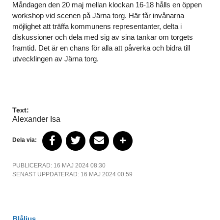
Måndagen den 20 maj mellan klockan 16-18 hålls en öppen
workshop vid scenen på Järna torg. Här får invånarna
möjlighet att träffa kommunens representanter, delta i
diskussioner och dela med sig av sina tankar om torgets
framtid. Det är en chans för alla att påverka och bidra till
utvecklingen av Järna torg.
Text:
Alexander Isa
Dela via:
PUBLICERAD: 16 MAJ 2024 08:30
SENAST UPPDATERAD: 16 MAJ 2024 00:59
Blåljus