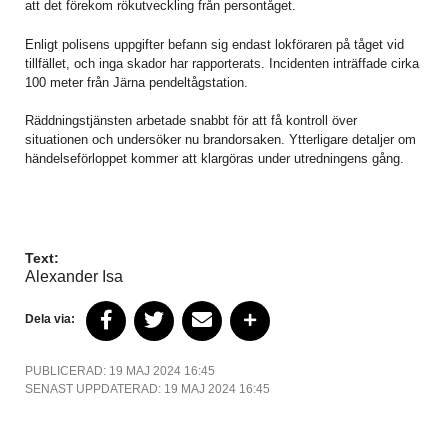
att det förekom rökutveckling från persontåget.
Enligt polisens uppgifter befann sig endast lokföraren på tåget vid
tillfället, och inga skador har rapporterats. Incidenten inträffade cirka
100 meter från Järna pendeltågstation.
Räddningstjänsten arbetade snabbt för att få kontroll över
situationen och undersöker nu brandorsaken. Ytterligare detaljer om
händelseförloppet kommer att klargöras under utredningens gång.
Text:
Alexander Isa
Dela via:
PUBLICERAD: 19 MAJ 2024 16:45
SENAST UPPDATERAD: 19 MAJ 2024 16:45