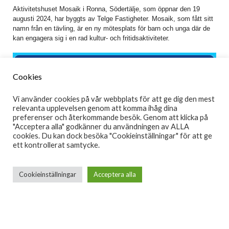
Aktivitetshuset Mosaik i Ronna, Södertälje, som öppnar den 19
augusti 2024, har byggts av Telge Fastigheter. Mosaik, som fått sitt
namn från en tävling, är en ny mötesplats för barn och unga där de
kan engagera sig i en rad kultur- och fritidsaktiviteter.
Cookies
Vi använder cookies på vår webbplats för att ge dig den mest
relevanta upplevelsen genom att komma ihåg dina
preferenser och återkommande besök. Genom att klicka på
"Acceptera alla" godkänner du användningen av ALLA
cookies. Du kan dock besöka "Cookieinställningar" för att ge
ett kontrollerat samtycke.
Cookieinställningar
Acceptera alla
(Annonslänk)
Huset, som är 1 000 kvadratmeter stort och kostade 100 miljoner
kronor, kommer att innehålla verksamheter från lokala föreningar
samt möjligheter till bland annat digitalt och traditionellt hantverk,