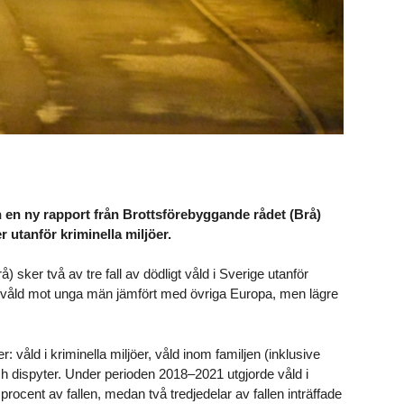
n en ny rapport från Brottsförebyggande rådet (Brå)
er utanför kriminella miljöer.
) sker två av tre fall av dödligt våld i Sverige utanför
igt våld mot unga män jämfört med övriga Europa, men lägre
r: våld i kriminella miljöer, våld inom familjen (inklusive
 dispyter. Under perioden 2018–2021 utgjorde våld i
procent av fallen, medan två tredjedelar av fallen inträffade