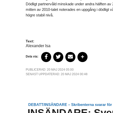
Dödligt partnervåld minskade under andra hälften av 
mitten av 2010-talet noterades en uppgång i dödligt v
högre stabil nivå.
Text:
Alexander Isa
Dela via:
PUBLICERAD: 20 MAJ 2024 05:00
SENAST UPPDATERAD: 20 MAJ 2024 00:48
DEBATT/INSÄNDARE – Skribenterna svarar för 
INSÄNDARE: Sver