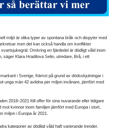
inell miljö är olika typer av spontana bråk och dispyter med
karkretsar men det kan också handla om konflikter
r svartsjukegräl. Omkring en fjärdedel är dödligt våld inom
, säger Klara Hradilova Selin, utredare, Brå, i ett
 markant i Sverige, främst på grund av dödsskjutningar i
 mot unga män 42 avlidna per miljon invånare, jämfört med
en 2018–2021 föll offer för sina nuvarande eller tidigare
d mot kvinnor inom familjen jämfört med Europa i stort,
er miljon i Europa år 2021.
ndra kategorier av dödligt våld haft varierande trender.