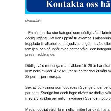
(Annonslänk)
– En nästan lika stor kategori som dödligt våld i krim
dödlig utgång. Det kan uppstå till exempel i missbru
kopplade till alkohol och nöjeslivet, ungdomsvåld elle
familjen, och då ingår även partnervåld i den kategorin
pressmeddelande.
Dödligt våld mot unga män i åldern 15–29 år har ökat
kriminella miljöer. År 2021 var nivån för dödligt våld
28 per miljon i Europa.
Sex av tio kvinnor som dödades i Sverige under period
partners. Sverige har dock lägre nivåer av dödligt vål
med 2,9 avlidna per miljon invånare i Sverige mot 6 p
Medan dödligt våld i kriminella miljöer har ökat, har a