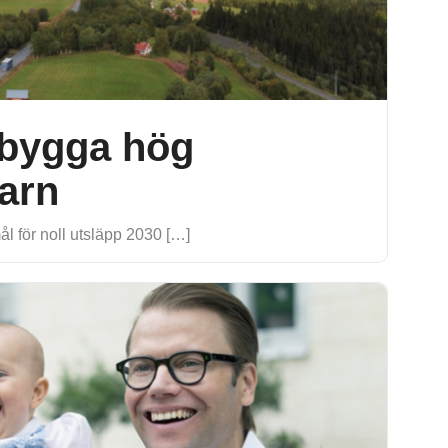
t bygga hög
arn
ål för noll utsläpp 2030 […]