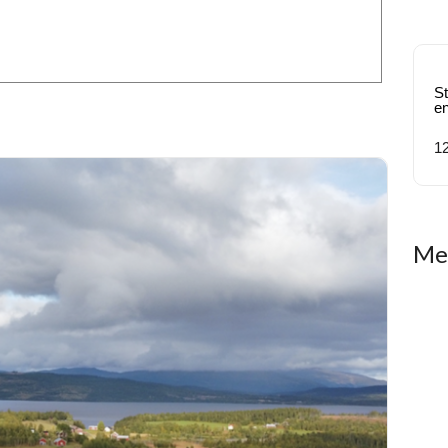
St
e
12
Mes