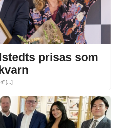
llstedts prisas som
ykvarn
rt” […]