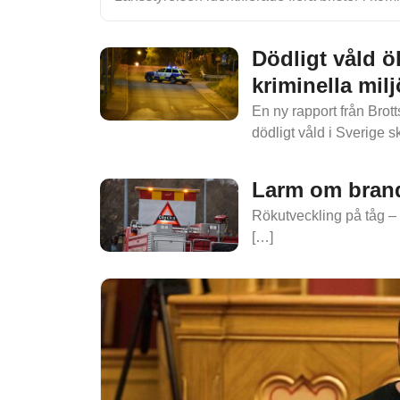
Dödligt våld ök
kriminella milj
En ny rapport från Brott
dödligt våld i Sverige s
Larm om brand
Rökutveckling på tåg – 
[…]