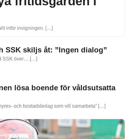
a fritidsgården i
lt inför invigningen. […]
 SSK skiljs åt: ”Ingen dialog”
med SSK över… […]
nen lösa boende för våldsutsatta
ra hyres- och bostadsbolag som vill samarbeta” […]