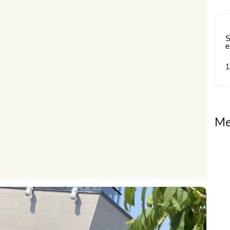
S
e
1
Me