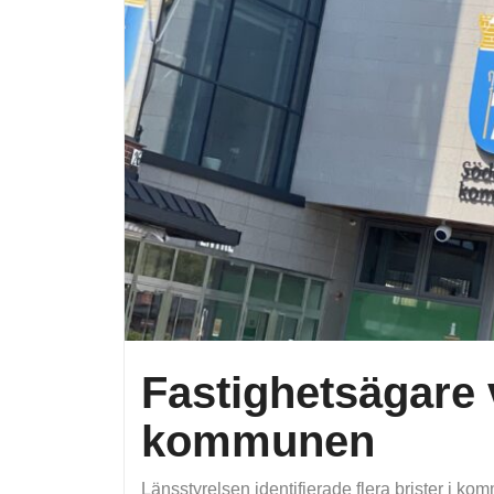
Fastighetsägare 
kommunen
Länsstyrelsen identifierade flera brister i k