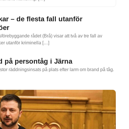
ar – de flesta fall utanför
öer
sförebyggande rådet (Brå) visar att två av tre fall av
ker utanför kriminella […]
 på persontåg i Järna
stor räddningsinsats på plats efter larm om brand på tåg.